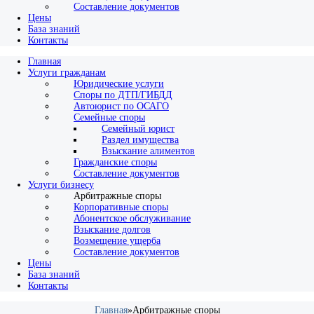
Составление документов
Цены
База знаний
Контакты
Главная
Услуги гражданам
Юридические услуги
Споры по ДТП/ГИБДД
Автоюрист по ОСАГО
Семейные споры
Семейный юрист
Раздел имущества
Взыскание алиментов
Гражданские споры
Составление документов
Услуги бизнесу
Арбитражные споры
Корпоративные споры
Абонентское обслуживание
Взыскание долгов
Возмещение ущерба
Составление документов
Цены
База знаний
Контакты
Главная
»
Арбитражные споры