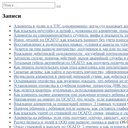
Перейти
Search
к
for:
содержанию
Записи
Алименты в долях и в ТДС одновременно: когда суд назначает 
Как взыскать неустойку и штраф с должника по алиментам: пош
Алименты на совершеннолетнего студента: мифы и реальность за
Износ деталей по ОСАГО: как взыскать разницу без учета износа
Восстановление в родительских правах: условия и шансы на успе
Делится ли при разводе имущество, полученное в дар или по на
Взыскание дебиторской задолженности: досудебный претензионн
Затопили соседи: порядок действий, вызов аварийной службы и 
Тотальная гибель автомобиля по ОСАГО: как получить полную в
Как лишить родительских прав отца-алкоголика или неплательщ
Скрытые активы: как найти и разделить имущество, оформленное
Индексация алиментов в твердой денежной сумме: как добиться п
Оспаривание отцовства: как мужчине доказать, что ребенок не е
Установление отцовства в судебном порядке: процедура ДНК-тес
Как делится квартира, купленная с использованием материнского
Как изменить размер алиментов при рождении второго ребенка в
Направление на ремонт по ОСАГО: что делать, если навязывают
Взыскание алиментов за прошедший период: 3 главных условия у
Порядок общения с ребенком после развода: как составить графи
Как взыскать ущерб со страховой по ОСАГО: сроки, нюансы и ск
Алименты на ребенка, если отец получает «серую» зарплату: алг
Раздел бизнеса и долей в ООО при разводе: оценка и выкуп
(16.
Отказ страховой в выплате по ОСАГО: 5 причин и как оспорить