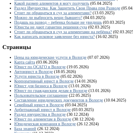
Какой размер алиментов я могу получить
(05.04.2025)
Раздел Имущества: Как Защитить Свои Права при Разводе
(05.04
Стоит ли обращаться в суд за алиментами?
(13.03.2025)
Можно ли выбросить вещи бывшего?
(04.03.2025)
Подашь на развод – ребенка больше не увидишь
(03.03.2025)
Юристы не дают гарантии решения суда
(02.03.2025)
Стоит ли обращаться в суд за алиментами на ребёнка?
(02.03.202
Как написать исковое заявление без юриста?
(16.02.2025)
Страницы
Цены на юридические услуги в Вологде
(07.07.2026)
Карта сайта
(03.06.2026)
Юрист по ОСАГО в Вологде
(19.05.2026)
Автоюрист в Вологде
(18.05.2026)
Услуги юриста в Вологде
(05.02.2026)
Корпоративный юрист в Вологде
(14.01.2026)
Юрист для бизнеса в Вологде
(13.01.2026)
Юрист по гражданским делам в Вологде
(13.01.2026)
Пользовательское соглашение
(22.05.2025)
Составление юридических документов в Вологде
(10.04.2025)
Семейный юрист в Вологде
(03.04.2025)
Арбитражный юрист в Вологде
(03.03.2025)
Раздел имущества в Вологде
(30.12.2024)
Юрист по алиментам в Вологде
(30.12.2024)
Юридическая компания в Вологде
(26.12.2024)
База знаний
(26.12.2024)