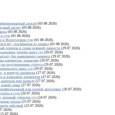
комбинированный способ
(03.08.2026)
аговый расчет
(03.08.2026)
кона
(03.08.2026)
 в суде
(01.08.2026)
х в Вологодском суде
(01.08.2026)
следству: исключения из правил
(01.08.2026)
ый порядок и сроки исковой давности
(29.07.2026)
взыскание ущерба через суд
(29.07.2026)
ыплату без навязанного ремонта
(29.07.2026)
ика алиментов: пошагово
(29.07.2026)
 на родственников супруга
(29.07.2026)
ерерасчета через суд
(29.07.2026)
го, и вернуть алименты
(27.07.2026)
та и взыскание алиментов
(27.07.2026)
 капитала при разводе
(27.07.2026)
 новой семье
(27.07.2026)
 неофициальный или плохой автосервис
(26.07.2026)
спеха в суде
(26.07.2026)
к, который утвердит суд
(24.07.2026)
рытые отказы
(23.07.2026)
оритм действий
(23.07.2026)
07.2026)
(15.07.2026)