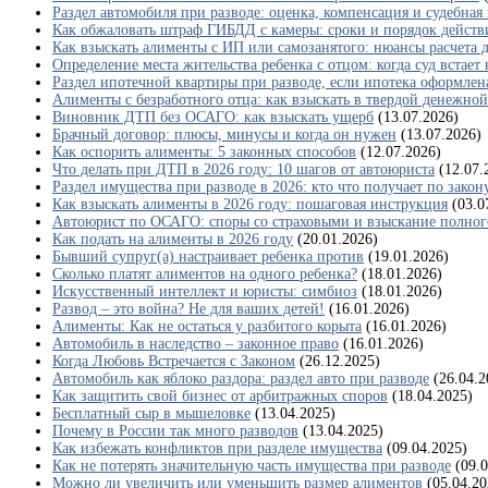
Раздел автомобиля при разводе: оценка, компенсация и судебная
Как обжаловать штраф ГИБДД с камеры: сроки и порядок действ
Как взыскать алименты с ИП или самозанятого: нюансы расчета 
Определение места жительства ребенка с отцом: когда суд встает
Раздел ипотечной квартиры при разводе, если ипотека оформлен
Алименты с безработного отца: как взыскать в твердой денежной
Виновник ДТП без ОСАГО: как взыскать ущерб
(13.07.2026)
Брачный договор: плюсы, минусы и когда он нужен
(13.07.2026)
Как оспорить алименты: 5 законных способов
(12.07.2026)
Что делать при ДТП в 2026 году: 10 шагов от автоюриста
(12.07.
Раздел имущества при разводе в 2026: кто что получает по закон
Как взыскать алименты в 2026 году: пошаговая инструкция
(03.0
Автоюрист по ОСАГО: споры со страховыми и взыскание полног
Как подать на алименты в 2026 году
(20.01.2026)
Бывший супруг(а) настраивает ребенка против
(19.01.2026)
Сколько платят алиментов на одного ребенка?
(18.01.2026)
Искусственный интеллект и юристы: симбиоз
(18.01.2026)
Развод – это война? Не для ваших детей!
(16.01.2026)
Алименты: Как не остаться у разбитого корыта
(16.01.2026)
Автомобиль в наследство – законное право
(16.01.2026)
Когда Любовь Встречается с Законом
(26.12.2025)
Автомобиль как яблоко раздора: раздел авто при разводе
(26.04.2
Как защитить свой бизнес от арбитражных споров
(18.04.2025)
Бесплатный сыр в мышеловке
(13.04.2025)
Почему в России так много разводов
(13.04.2025)
Как избежать конфликтов при разделе имущества
(09.04.2025)
Как не потерять значительную часть имущества при разводе
(09.
Можно ли увеличить или уменьшить размер алиментов
(05.04.20