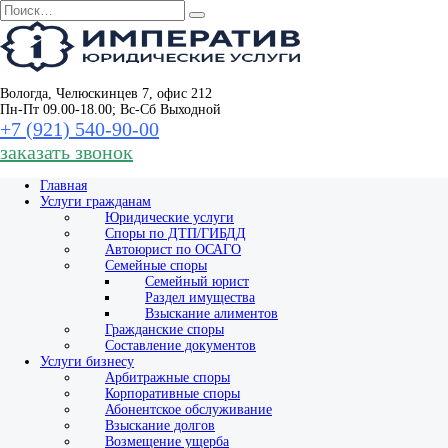
Перейти
Search
к
for:
содержанию
Вологда, Челюскинцев 7, офис 212
Пн-Пт 09.00-18.00; Вс-Сб Выходной
+7 (921) 540‑90‑00
заказать звонок
Главная
Услуги гражданам
Юридические услуги
Споры по ДТП/ГИБДД
Автоюрист по ОСАГО
Семейные споры
Семейный юрист
Раздел имущества
Взыскание алиментов
Гражданские споры
Составление документов
Услуги бизнесу
Арбитражные споры
Корпоративные споры
Абонентское обслуживание
Взыскание долгов
Возмещение ущерба