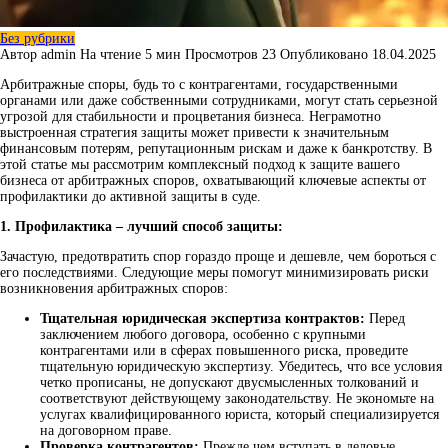
Без рубрики
Автор
admin
На чтение
5 мин
Просмотров
23
Опубликовано
18.04.2025
Арбитражные споры, будь то с контрагентами, государственными
органами или даже собственными сотрудниками, могут стать серьезной
угрозой для стабильности и процветания бизнеса. Неграмотно
выстроенная стратегия защиты может привести к значительным
финансовым потерям, репутационным рискам и даже к банкротству. В
этой статье мы рассмотрим комплексный подход к защите вашего
бизнеса от арбитражных споров, охватывающий ключевые аспекты от
профилактики до активной защиты в суде.
1. Профилактика – лучший способ защиты:
Зачастую, предотвратить спор гораздо проще и дешевле, чем бороться с
его последствиями. Следующие меры помогут минимизировать риски
возникновения арбитражных споров:
Тщательная юридическая экспертиза контрактов:
Перед
заключением любого договора, особенно с крупными
контрагентами или в сферах повышенного риска, проведите
тщательную юридическую экспертизу. Убедитесь, что все условия
четко прописаны, не допускают двусмысленных толкований и
соответствуют действующему законодательству. Не экономьте на
услугах квалифицированного юриста, который специализируется
на договорном праве.
Проверка контрагентов:
Прежде чем вступать в деловые