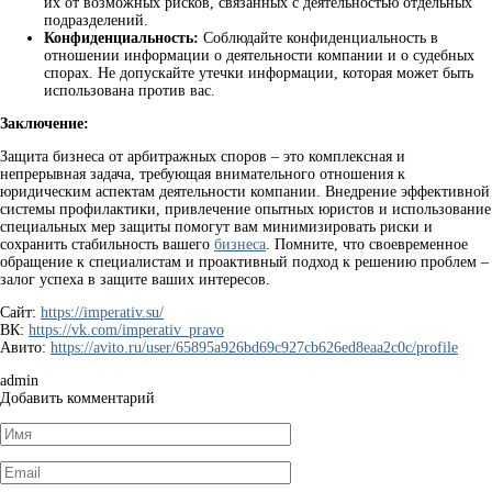
их от возможных рисков, связанных с деятельностью отдельных
подразделений.
Конфиденциальность:
Соблюдайте конфиденциальность в
отношении информации о деятельности компании и о судебных
спорах. Не допускайте утечки информации, которая может быть
использована против вас.
Заключение:
Защита бизнеса от арбитражных споров – это комплексная и
непрерывная задача, требующая внимательного отношения к
юридическим аспектам деятельности компании. Внедрение эффективной
системы профилактики, привлечение опытных юристов и использование
специальных мер защиты помогут вам минимизировать риски и
сохранить стабильность вашего
бизнеса
. Помните, что своевременное
обращение к специалистам и проактивный подход к решению проблем –
залог успеха в защите ваших интересов.
Сайт:
https://imperativ.su/
ВК:
https://vk.com/imperativ_pravo
Авито:
https://avito.ru/user/65895a926bd69c927cb626ed8eaa2c0c/profile
admin
Добавить комментарий
Имя
*
Email
*