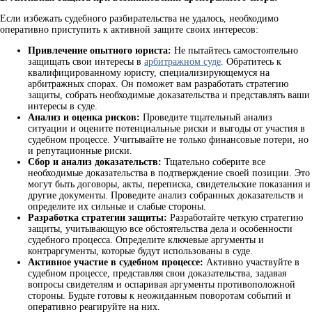
Если избежать судебного разбирательства не удалось, необходимо
оперативно приступить к активной защите своих интересов:
Привлечение опытного юриста:
Не пытайтесь самостоятельно
защищать свои интересы в
арбитражном суде
. Обратитесь к
квалифицированному юристу, специализирующемуся на
арбитражных спорах. Он поможет вам разработать стратегию
защиты, собрать необходимые доказательства и представлять ваши
интересы в суде.
Анализ и оценка рисков:
Проведите тщательный анализ
ситуации и оцените потенциальные риски и выгоды от участия в
судебном процессе. Учитывайте не только финансовые потери, но
и репутационные риски.
Сбор и анализ доказательств:
Тщательно соберите все
необходимые доказательства в подтверждение своей позиции. Это
могут быть договоры, акты, переписка, свидетельские показания и
другие документы. Проведите анализ собранных доказательств и
определите их сильные и слабые стороны.
Разработка стратегии защиты:
Разработайте четкую стратегию
защиты, учитывающую все обстоятельства дела и особенности
судебного процесса. Определите ключевые аргументы и
контраргументы, которые будут использованы в суде.
Активное участие в судебном процессе:
Активно участвуйте в
судебном процессе, представляя свои доказательства, задавая
вопросы свидетелям и оспаривая аргументы противоположной
стороны. Будьте готовы к неожиданным поворотам событий и
оперативно реагируйте на них.