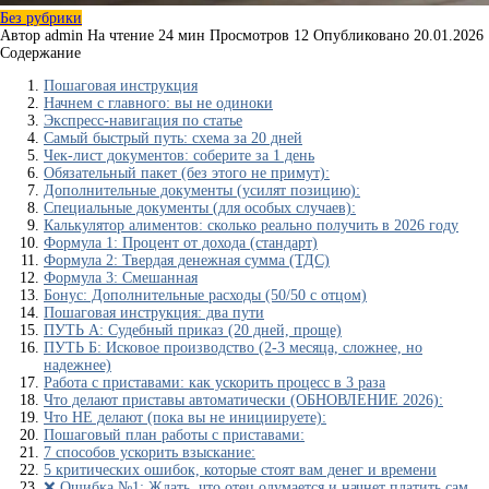
Без рубрики
Автор
admin
На чтение
24 мин
Просмотров
12
Опубликовано
20.01.2026
Содержание
Пошаговая инструкция
Начнем с главного: вы не одиноки
Экспресс-навигация по статье
Самый быстрый путь: схема за 20 дней
Чек-лист документов: соберите за 1 день
Обязательный пакет (без этого не примут):
Дополнительные документы (усилят позицию):
Специальные документы (для особых случаев):
Калькулятор алиментов: сколько реально получить в 2026 году
Формула 1: Процент от дохода (стандарт)
Формула 2: Твердая денежная сумма (ТДС)
Формула 3: Смешанная
Бонус: Дополнительные расходы (50/50 с отцом)
Пошаговая инструкция: два пути
ПУТЬ А: Судебный приказ (20 дней, проще)
ПУТЬ Б: Исковое производство (2-3 месяца, сложнее, но
надежнее)
Работа с приставами: как ускорить процесс в 3 раза
Что делают приставы автоматически (ОБНОВЛЕНИЕ 2026):
Что НЕ делают (пока вы не инициируете):
Пошаговый план работы с приставами:
7 способов ускорить взыскание:
5 критических ошибок, которые стоят вам денег и времени
❌ Ошибка №1: Ждать, что отец одумается и начнет платить сам