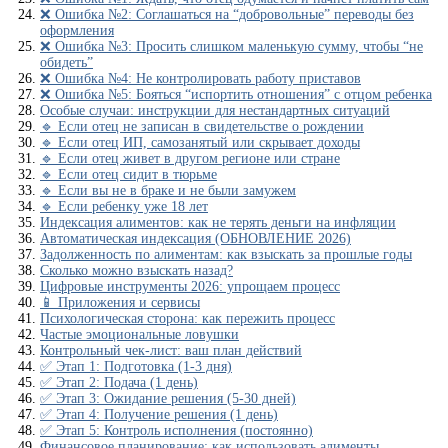
❌ Ошибка №2: Соглашаться на “добровольные” переводы без
оформления
❌ Ошибка №3: Просить слишком маленькую сумму, чтобы “не
обидеть”
❌ Ошибка №4: Не контролировать работу приставов
❌ Ошибка №5: Бояться “испортить отношения” с отцом ребенка
Особые случаи: инструкции для нестандартных ситуаций
🔹 Если отец не записан в свидетельстве о рождении
🔹 Если отец ИП, самозанятый или скрывает доходы
🔹 Если отец живет в другом регионе или стране
🔹 Если отец сидит в тюрьме
🔹 Если вы не в браке и не были замужем
🔹 Если ребенку уже 18 лет
Индексация алиментов: как не терять деньги на инфляции
Автоматическая индексация (ОБНОВЛЕНИЕ 2026)
Задолженность по алиментам: как взыскать за прошлые годы
Сколько можно взыскать назад?
Цифровые инструменты 2026: упрощаем процесс
📱 Приложения и сервисы
Психологическая сторона: как пережить процесс
Частые эмоциональные ловушки
Контрольный чек-лист: ваш план действий
✅ Этап 1: Подготовка (1-3 дня)
✅ Этап 2: Подача (1 день)
✅ Этап 3: Ожидание решения (5-30 дней)
✅ Этап 4: Получение решения (1 день)
✅ Этап 5: Контроль исполнения (постоянно)
Финансовое планирование: как использовать алименты