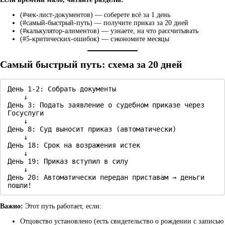
(#чек-лист-документов) — соберете всё за 1 день
(#самый-быстрый-путь) — получите приказ за 20 дней
(#калькулятор-алиментов) — узнаете, на что рассчитывать
(#5-критических-ошибок) — сэкономите месяцы
Самый быстрый путь: схема за 20 дней
День 1-2: Собрать документы

    ↓

День 3: Подать заявление о судебном приказе через 
Госуслуги

    ↓

День 8: Суд выносит приказ (автоматически)

    ↓

День 18: Срок на возражения истек

    ↓

День 19: Приказ вступил в силу

    ↓

День 20: Автоматически передан приставам → деньги 
пошли!
Важно:
Этот путь работает, если:
Отцовство установлено (есть свидетельство о рождении с записью