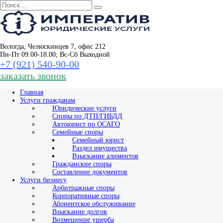
Перейти
Search
к
for:
содержанию
Вологда, Челюскинцев 7, офис 212
Пн-Пт 09.00-18.00; Вс-Сб Выходной
+7 (921) 540‑90‑00
заказать звонок
Главная
Услуги гражданам
Юридические услуги
Споры по ДТП/ГИБДД
Автоюрист по ОСАГО
Семейные споры
Семейный юрист
Раздел имущества
Взыскание алиментов
Гражданские споры
Составление документов
Услуги бизнесу
Арбитражные споры
Корпоративные споры
Абонентское обслуживание
Взыскание долгов
Возмещение ущерба