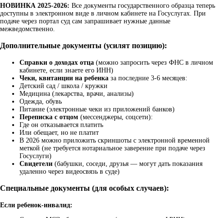
НОВИНКА 2025-2026:
Все документы государственного образца теперь
доступны в электронном виде в личном кабинете на Госуслугах. При
подаче через портал суд сам запрашивает нужные данные
межведомственно.
Дополнительные документы (усилят позицию):
Справки о доходах отца
(можно запросить через ФНС в личном
кабинете, если знаете его ИНН)
Чеки, квитанции на ребенка
за последние 3-6 месяцев:
Детский сад / школа / кружки
Медицина (лекарства, врачи, анализы)
Одежда, обувь
Питание (электронные чеки из приложений банков)
Переписка с отцом
(мессенджеры, соцсети):
Где он отказывается платить
Или обещает, но не платит
В 2026 можно приложить скриншоты с электронной временной
меткой (не требуется нотариальное заверение при подаче через
Госуслуги)
Свидетели
(бабушки, соседи, друзья — могут дать показания
удаленно через видеосвязь в суде)
Специальные документы (для особых случаев):
Если ребенок-инвалид: